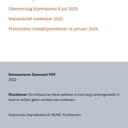
Sfeerverslag bijeenkomst 8 juli 2025
Nieuwsbrief november 2025
Presentatie inloopbijeenkomst 14 januari 2026
Kantoortoren Zaanstad VOF
2022
Disclaimer:
De inhoud van deze website is met zorg samengesteld. U
kunt er echter geen rechten aan ontlenen.
Impressies Saendenborch: NUNC Architecten.