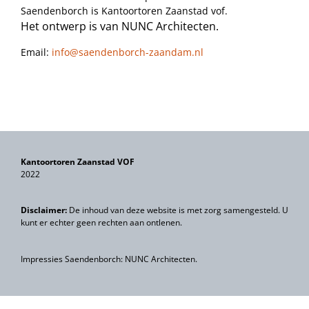
Saendenborch is Kantoortoren Zaanstad vof.
Het ontwerp is van NUNC Architecten.
Email:
info@saendenborch-zaandam.nl
Kantoortoren Zaanstad VOF
2022
Disclaimer:
De inhoud van deze website is met zorg samengesteld. U
kunt er echter geen rechten aan ontlenen.
Impressies Saendenborch: NUNC Architecten.